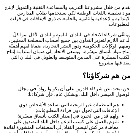
نقدم من خلال مشروعنا التدريب والمساعدة التقنية والتمويل لإنتاج
مواد تعليمية باللغات الوطنية لكي يستخدمها طلاب المدارس
الابتدائية والإعدادية والثانوية والجامعات ذوي الإعاقات في قراءة
المطبوعات.
ويتلقّى شركاء الاتحاد في البلدان النامية والبلدان الأقل نموا كلّ
الدعم اللازم لتعزيز التعاون بين جميع أصحاب المصلحة المعنيين،
ومنهم الوكالات الحكومية ودور النشر التجارية، ضمانا لفهم أهميّة
إنتاج مواد بأنساق ميسّرة. ويسعى الاتحاد إلى ضمان استدامة إنتاج
الكتب الميسّرة على المديين المتوسط والطويل في البلدان التي
ينفذ فيها مشروع.
من هم شركاؤنا؟
نحن نبحث عن شركاء قادرين على أن يكونوا رواداً في مجال
الوصول الميسر داخل البلد. وبشكل عام، فإن شركاءنا:
هم المنظمات غير الربحية التي تساعد الأشخاص ذوي
الإعاقات التي تحول دون قراءة المطبوعات;
ولهم قدر من الخبرة في إصدار الكتب بأنساق ميسّرة؛
تلتزم بالعمل على كسب الدعم داخل البلد للتصديق على
معاهدة مراكش لتيسير النفاذ إلى المصنفات المنشورة لفائدة
الأشخاص المكفوفين أو معاقي البصر أو ذوي إعاقات أخرى