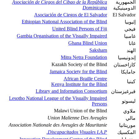
الجمهورية
Asociación de Ciegos del Cibao de la República
Dominicana
الدومينيكية
Asociación de Ciegos de El Salvador
El Salvador
Ethiopian National Association of the Blind
إثيوبيا
United Blind Persons of Fiji
فيجي
Gambia Organisation of the Visually Impaired
غامبيا
Ghana Blind Union
غانا
Saksham
الهند
Mitra Netra Foundation
إندونيسيا
Kazakh Society of the Blind
كازاخستان
Jamaica Society for the Blind
جامايكا
African Braille Centre
كينيا
Kenya Institute for the Blind
Library and Information Consortium
قيرغيزستان
Lesotho National League of the Visually Impaired
ليسوتو
Persons
Malawi Union of the Blind
ملاوي
Union Malienne Des Aveugles
مالي
Association Nationale des Aveugles de Mauritanie
موريتانيا
Discapacitados Visuales I.A.P.
المكسيك