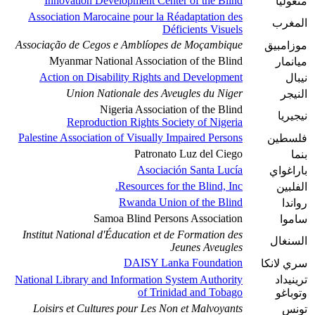
Innovation Development Center of the Blind
منغوليا
Association Marocaine pour la Réadaptation des
المغرب
Déficients Visuels
Associação de Cegos e Amblíopes de Moçambique
موزامبيق
Myanmar National Association of the Blind
ميانمار
Action on Disability Rights and Development
نيبال
Union Nationale des Aveugles du Niger
النيجر
Nigeria Association of the Blind
نيجيريا
Reproduction Rights Society of Nigeria
Palestine Association of Visually Impaired Persons
فلسطين
Patronato Luz del Ciego
بنما
Asociación Santa Lucía
باراغواي
Resources for the Blind, Inc.
الفلبين
Rwanda Union of the Blind
رواندا
Samoa Blind Persons Association
ساموا
Institut National d'Éducation et de Formation des
السنغال
Jeunes Aveugles
DAISY Lanka Foundation
سري لانكا
ترينيداد
National Library and Information System Authority
of Trinidad and Tobago
وتوباغو
Loisirs et Cultures pour Les Non et Malvoyants
تونس