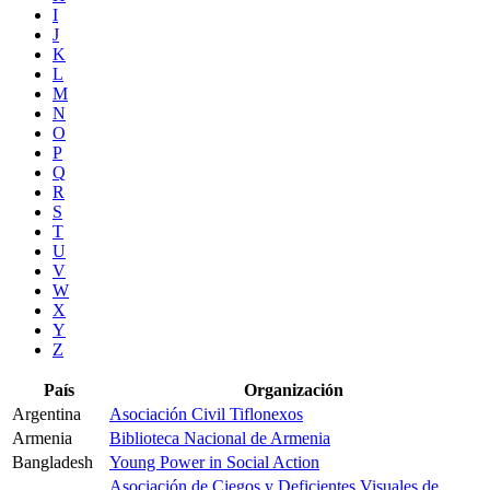
I
J
K
L
M
N
O
P
Q
R
S
T
U
V
W
X
Y
Z
País
Organización
Argentina
Asociación Civil Tiflonexos
Armenia
Biblioteca Nacional de Armenia
Bangladesh
Young Power in Social Action
Asociación de Ciegos y Deficientes Visuales de