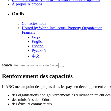
À propos
À propos
Outils
Contactez-nous
Hosted by World Intellectual Property Organization
Français
العربية
English
Español
Русский
中文
search
Renforcement des capacités
L’ABC met au point des projets dans les pays en développement et les 
des organisations non gouvernementales œuvrant en faveur des p
des ministères de l’Éducation;
des éditeurs commerciaux.