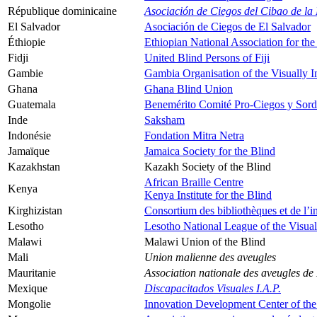
République dominicaine
Asociación de Ciegos del Cibao de l
El Salvador
Asociación de Ciegos de El Salvador
Éthiopie
Ethiopian National Association for the
Fidji
United Blind Persons of Fiji
Gambie
Gambia Organisation of the Visually 
Ghana
Ghana Blind Union
Guatemala
Benemérito Comité Pro-Ciegos y Sor
Inde
Saksham
Indonésie
Fondation Mitra Netra
Jamaïque
Jamaica Society for the Blind
Kazakhstan
Kazakh Society of the Blind
African Braille Centre
Kenya
Kenya Institute for the Blind
Kirghizistan
Consortium des bibliothèques et de l’i
Lesotho
Lesotho National League of the Visual
Malawi
Malawi Union of the Blind
Mali
Union malienne des aveugles
Mauritanie
Association nationale des aveugles de
Mexique
Discapacitados Visuales I.A.P.
Mongolie
Innovation Development Center of the