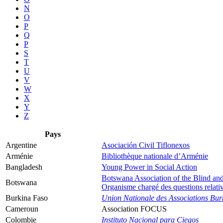
N
O
P
Q
P
S
T
U
V
W
X
Y
Z
Pays
Argentine
Asociación Civil Tiflonexos
Arménie
Bibliothèque nationale d’Arménie
Bangladesh
Young Power in Social Action
Botswana Association of the Blind and
Botswana
Organisme chargé des questions relatives
Burkina Faso
Union Nationale des Associations Bur
Cameroun
Association FOCUS
Colombie
Instituto Nacional para Ciegos