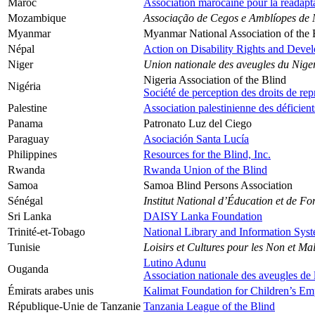
Maroc
Association marocaine pour la réadapta
Mozambique
Associação de Cegos e Amblíopes d
Myanmar
Myanmar National Association of the 
Népal
Action on Disability Rights and Deve
Niger
Union nationale des aveugles du Nige
Nigeria Association of the Blind
Nigéria
Société de perception des droits de re
Palestine
Association palestinienne des déficient
Panama
Patronato Luz del Ciego
Paraguay
Asociación Santa Lucía
Philippines
Resources for the Blind, Inc.
Rwanda
Rwanda Union of the Blind
Samoa
Samoa Blind Persons Association
Sénégal
Institut National d’Éducation et de F
Sri Lanka
DAISY Lanka Foundation
Trinité-et-Tobago
National Library and Information Sys
Tunisie
Loisirs et Cultures pour les Non et Ma
Lutino Adunu
Ouganda
Association nationale des aveugles de
Émirats arabes unis
Kalimat Foundation for Children’s 
République-Unie de Tanzanie
Tanzania League of the Blind