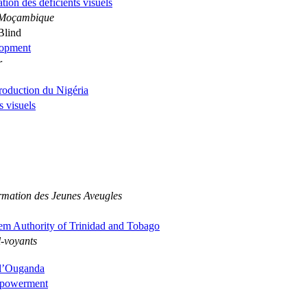
tion des déficients visuels
e Moçambique
Blind
lopment
r
production du Nigéria
s visuels
ormation des Jeunes Aveugles
tem Authority of Trinidad and Tobago
l-voyants
 l’Ouganda
Empowerment