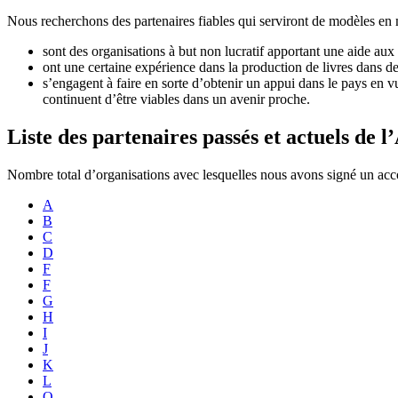
Nous recherchons des partenaires fiables qui serviront de modèles en m
sont des organisations à but non lucratif apportant une aide aux
ont une certaine expérience dans la production de livres dans de
s’engagent à faire en sorte d’obtenir un appui dans le pays en vu
continuent d’être viables dans un avenir proche.
Liste des partenaires passés et actuels de 
Nombre total d’organisations avec lesquelles nous avons signé un acc
A
B
C
D
F
F
G
H
I
J
K
L
O