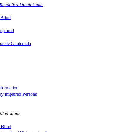
a República Dominicana
 Blind
Impaired
dos de Guatemala
nformation
ly Impaired Persons
 Mauritanie
 Blind