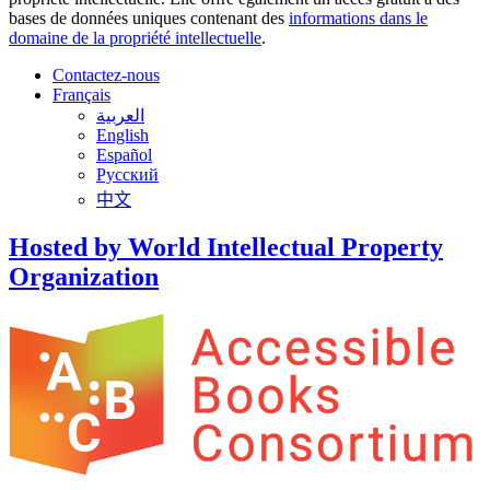
bases de données uniques contenant des
informations dans le
domaine de la propriété intellectuelle
.
Contactez-nous
Français
العربية
English
Español
Русский
中文
Hosted by World Intellectual Property
Organization