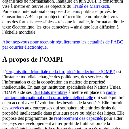
organismes de normalisation. Inauguré en juin 2014, le consortium
vise à mettre en œuvre les objectifs du
Traité de Marrakech
.
Partenariat international composé d’acteurs publics et privés, le
Consortium ABC a pour objectif d’accroître le nombre de livres
dans des formats accessibles – tels que le braille, le format audio, le
texte électronique, les gros caractères – ainsi que leur diffusion à
l’échelle mondiale.
Abonnez-vous pour recevoir régulièrement les actualités de l’ABC
par courrier électronique
.
À propos de l’OMPI
L’
Organisation Mondiale de la Propriété Intellectuelle (OMPI)
est
l’instance mondiale chargée des politiques, des services, de
l’information et de la coopération en matière de propriété
intellectuelle. En tant qu’institution spécialisée des Nations Unies,
l’OMPI aide ses
193 États membres
à mettre en place un
cadre
juridique international de la propriété intellectuelle
qui soit équilibré
et en accord avec l’évolution des besoins de la société. Elle fournit
des
services
aux entreprises qui souhaitent obtenir des droits de
propriété intellectuelle dans plusieurs pays ou régler des litiges. Elle
propose des programmes de
renforcement des capacités
pour aider
les pays en développement à tirer profit de l’utilisation de la
propriété intellectuelle. Elle offre également un accès gratuit à des