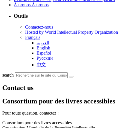
À propos
À propos
Outils
Contactez-nous
Hosted by World Intellectual Property Organization
Français
العربية
English
Español
Русский
中文
search
Contact us
Consortium pour des livres accessibles
Pour toute question, contactez :
Consortium pour des livres accessibles
Organisation Mondiale de la Propriété Intellectuelle