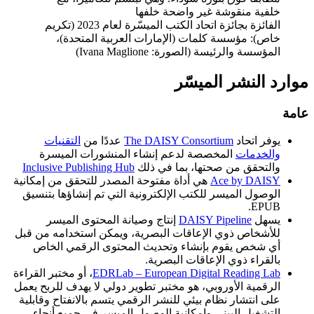
الفائزة بجائزة اتحاد الكتب الميسّرة لعام 2023 (تكريم
خاص): مؤسسة كلمات (الإمارات العربية المتحدة)،
المؤسسة والرئيسة (الصورة: Ivana Maglione)
موارد النشر الميسّر
عامة
يوفر اتحاد
The DAISY Consortium
عددًا من
التقنيات
والخدمات
المخصصة لدعم إنشاء المنشورات الميسرة
والتحقق من صحتها، بما في ذلك
Inclusive Publishing Hub
Ace by DAISY
هي أداة مفتوحة المصدر للتحقق من إمكانية
الوصول الميسر للكتب الإلكترونية التي تم إنشاؤها بتنسيق
EPUB.
يسهل
DAISY Pipeline
إنتاج وصيانة المحتوى الميسر
للأشخاص ذوي الإعاقات البصرية، ويمكن استخدامه من قبل
أي شخص يقوم بإنشاء وتحديث المحتوى الرقمي الخاص
بالقراء ذوي الإعاقات البصرية.
EDRLab – European Digital Reading Lab
، أو مختبر القراءة
الرقمية الأوروبي، هو مختبر تطوير دولي لا يهدف للربح يعمل
على انتشار نظام بيئي للنشر الرقمي يتسم بالانفتاح وقابلية
التشغيل البيني وإمكانية الوصول الميسر في جميع أنحاء