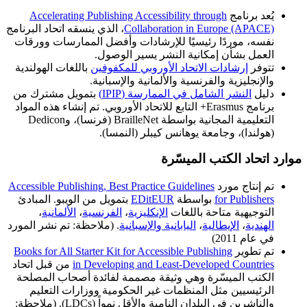
يُعد برنامج
Accelerating Publishing Accessibility through
Collaboration in Europe (APACE)
، الذي ينسقه اتحاد البرنامج
نفسه، موردًا رئيسيًا للإرشادات وأفضل الممارسات وورقات
العمل بشأن إمكانية النشر يسير الوصول.
تتوفر
إرشادات الاتحاد الأوروبي للمكفوفين
باللغات الهولندية
والإنجليزية والفرنسية والألمانية والإسبانية.
دليل
النشر الشامل في الممارسة (IPIP)
بتمويل مشترك من
برنامج Erasmus+ التابع للاتحاد الأوروبي. تم إنشاء هذه المواد
التعليمية المجانية بواسطة BrailleNet (فرنسا)، وDedicon
(هولندا)، وجامعة يوهانس كيبلر (النمسا).
موارد اتحاد الكتب الميسّرة
تم إنتاج مورد
Accessible Publishing, Best Practice Guidelines
for Publishers
بواسطة
EDitEUR
بتمويل من الويبو. المبادئ
التوجيهية متاحة باللغات
الإنكليزية
،
الفرنسية
،
الألمانية
،
الهندية
،
الإيطالية
،
اليابانية
والإسبانية
. (ملاحظة: تم نشر المورد
في عام 2011)
تم تطوير
Books for All Starter Kit for Accessible Publishing
in Developing and Least-Developed Countries
من قبل اتحاد
الكتب الميسّرة وهي وثيقة مصممة لفائدة أصحاب المصلحة
الرئيسيين مثل المنظمات غير الحكومية ووزارات التعليم
والناشرين في البلدان النامية والأقل نمواً (LDCs). (ملاحظة: