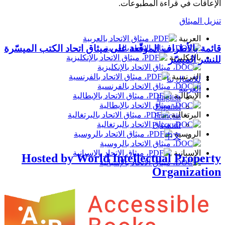
الإعاقات في قراءة المطبوعات.
تنزيل الميثاق
العربية
قائمة بالأطراف الموقّعة على ميثاق اتحاد الكتب الميسّرة
بالإنكليزية
للنشر الميسّر
الفرنسية
للاتصال بنا
العربية
الإيطالية
English
Español
البرتغالية
Français
Русский
الروسية
中文
الإسبانية
Hosted by World Intellectual Property
Organization