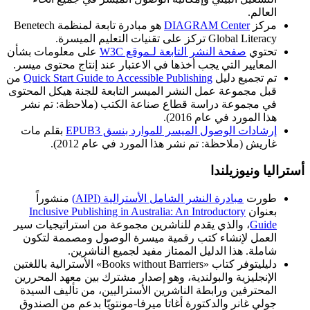
العالم.
مركز
DIAGRAM Center
هو مبادرة تابعة لمنظمة Benetech
Global Literacy تركز على تقنيات التعليم الميسرة.
تحتوي
صفحة النشر التابعة لـموقع W3C
على معلومات بشأن
المعايير التي يجب أخذها في الاعتبار عند إنتاج محتوى ميسر.
تم تجميع دليل
Quick Start Guide to Accessible Publishing
من
قبل مجموعة عمل النشر الميسر التابعة للجنة هيكل المحتوى
في مجموعة دراسة قطاع صناعة الكتب (ملاحظة: تم نشر
هذا المورد في عام 2016).
إرشادات الوصول الميسر للموارد بنسق EPUB3
بقلم مات
غاريش (ملاحظة: تم نشر هذا المورد في عام 2012).
أستراليا ونيوزيلندا
طورت
مبادرة النشر الشامل الأسترالية (AIPI)
منشوراً
بعنوان
Inclusive Publishing in Australia: An Introductory
Guide
، والذي يقدم للناشرين مجموعة من استراتيجيات سير
العمل لإنشاء كتب رقمية ميسرة الوصول ومصممة لتكون
شاملة. هذا الدليل الممتاز مفيد لجميع الناشرين.
دليليتوفر كتاب «Books without Barriers» الأسترالية باللغتين
الإنجليزية والبولندية، وهو إصدار مشترك بين معهد المحررين
المحترفين ورابطة الناشرين الأستراليين، من تأليف السيدة
جولي غانر والدكتورة أغاتا ميرفا-مونتويّا بدعم من الصندوق