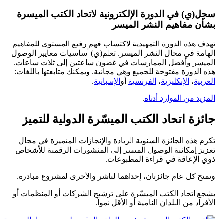
سجل(ي) في الدورة الإلكترونية لاتحاد الكتب الميسرة
بشأن مفاهيم النشر الميسر
تهدف هذه الدورة التمهيدية لاكتساب فهم رفيع المستوى للمفاهيم
الهامة في مجال النشر الميسر. تعلم(ي) أساسيات معايير الوصول
الميسر وأفضل الممارسات في غضون ساعتين إلى ثلاث ساعات.
هذه الدورة مفتوحة للجميع وهي مجانية. ويمكنك متابعتها باللغات:
العربية
،
الإنكليزية
،
الفرنسية
أو
الإسبانية
.
المزيد من الموارد أدناه
.
جائزة اتحاد الكتب الميسّرة الدولية للتميز
تكرم هذه الجائزة السنوية الريادة والإنجازات المتميزة في مجال
تعزيز إمكانية الوصول الميسر إلى المنشورات الرقمية للأشخاص
ذوي الإعاقة في قراءة المطبوعات.
وتمنح كل عام جائزتان، إحداهما لناشر والأخرى لمشروع مبادرة.
يشجع اتحاد الكتب الميسّرة على ترشيح الشركات أو المنظمات أو
الأفراد من البلدان النامية أو الأقل نمواً.