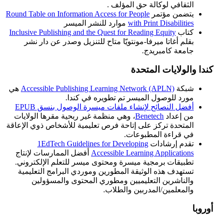
الثقافي لوكالة حق المؤلف .
يتضمن مؤتمر
Round Table on Information Access for People
with Print Disabilities
موارد للنشر الميسر
كتاب
Inclusive Publishing and the Quest for Reading Equity
بقلم أغاتا ميرفا-مونتويّا متاح للتنزيل وصدر عن دار نشر
جامعة كامبريدج.
كندا والولايات المتحدة
شبكة
Accessible Publishing Learning Network (APLN)
هي
مورد للوصول الميسر تم تطويره في كندا.
أفضل النصائح لإنشاء ملفات ميسرة الوصول بنسق EPUB
من إعداد
Benetech
، وهي منظمة غير ربحية مقرها الولايات
المتحدة تركز على إتاحة فرص تعليمية للأشخاص ذوي الإعاقة
في قراءة المطبوعات.
تقدم إرشادات
1EdTech Guidelines for Developing
Accessible Learning Applications
أفضل الممارسات لإنتاج
تطبيقات برمجية ميسرة ومحتوى ميسر للتعلم الإلكتروني.
تستهدف هذه الوثيقة المطورين وموردي البرامج التعليمية
والناشرين التعليميين ومطوري المحتوى والمسؤولين
والمعلمين/المدربين والطلاب.
أوروبا