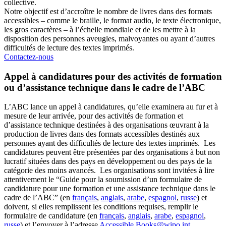
collective.
Notre objectif est d’accroître le nombre de livres dans des formats
accessibles – comme le braille, le format audio, le texte électronique,
les gros caractères – à l’échelle mondiale et de les mettre à la
disposition des personnes aveugles, malvoyantes ou ayant d’autres
difficultés de lecture des textes imprimés.
Contactez-nous
Appel à candidatures pour des activités de formation
ou d’assistance technique dans le cadre de l’ABC
L’ABC lance un appel à candidatures, qu’elle examinera au fur et à
mesure de leur arrivée, pour des activités de formation et
d’assistance technique destinées à des organisations œuvrant à la
production de livres dans des formats accessibles destinés aux
personnes ayant des difficultés de lecture des textes imprimés. Les
candidatures peuvent être présentées par des organisations à but non
lucratif situées dans des pays en développement ou des pays de la
catégorie des moins avancés. Les organisations sont invitées à lire
attentivement le “Guide pour la soumission d’un formulaire de
candidature pour une formation et une assistance technique dans le
cadre de l’ABC” (en
français
,
anglais
,
arabe
,
espagnol
,
russe
) et
doivent, si elles remplissent les conditions requises, remplir le
formulaire de candidature (en
français
,
anglais
,
arabe
,
espagnol
,
russe
) et l’envoyer à l’adresse
Accessible.Books@wipo.int
.